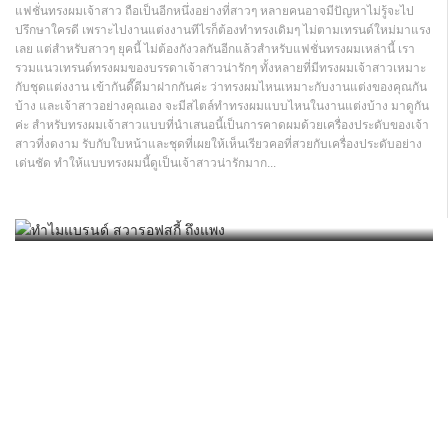
แฟชั่นทรงผมเจ้าสาว ถือเป็นอีกหนึ่งอย่างที่สาวๆ หลายคนอาจมีปัญหาไม่รู้จะไป
ปรึกษาใครดี เพราะไปงานแต่งงานทีไรก็ต้องทำทรงเดิมๆ ไม่ตามเทรนด์ใหม่มาแรง
เลย แต่สำหรับสาวๆ ยุคนี้ ไม่ต้องกังวลกันอีกแล้วสำหรับแฟชั่นทรงผมเหล่านี้ เรา
รวมแนวเทรนด์ทรงผมของบรรดาเจ้าสาวน่ารักๆ ทั้งหลายที่มีทรงผมเจ้าสาวเหมาะ
กับชุดแต่งงาน เข้ากันดี๊ดีมาฝากกันค่ะ ว่าทรงผมไหนเหมาะกับงานแต่งของคุณกัน
บ้าง และเจ้าสาวอย่างคุณเอง จะมีสไตล์ทำทรงผมแบบไหนในงานแต่งบ้าง มาดูกัน
ค่ะ สำหรับทรงผมเจ้าสาวแบบที่นำเสนอนี้เป็นการคาดผมด้วยเครื่องประดับของเจ้า
สาวที่งดงาม รับกับใบหน้าและชุดที่เผยให้เห็นเรียวคอที่สวยกับเครื่องประดับอย่าง
วิธีทําให้ผิวขาวแบบรวดเร็วและได้ผล
ทำไมแบรนด์ สวารอฟสกี้ ถึงแพง
เด่นชัด ทำให้แบบทรงผมนี้ดูเป็นเจ้าสาวน่ารักมาก...
ความงาม
แฟชั่น
/
/
AUGUST 25, 2021
NOVEMBER 5, 2015
ออกกำลังกายลดต้นขา ลดก้น
ลดความอ้วน
/
MAY 17, 2015
การลบรอยแผลเป็นจากสิว